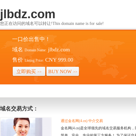
jlbdz.com
您正在访问的域名可以转让!This domain name is for sale!
一口价出售中！
域名
jlbdz.com
Domain Name:
售价
CNY 999.00
Listing Price:
立即购买
BUY NOW
>>
>>
域名交易方式：
通过金名网(4.cn) 中介交易
金名网(4.cn)是全球领先的域名交易服务机
简单、安全、专业的第三方服务！ 为了保证交