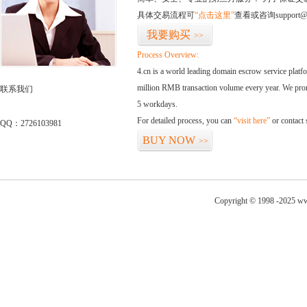
具体交易流程可
“点击这里”
查看或咨询support@
我要购买
>>
Process Overview:
4.cn is a world leading domain escrow service plat
million RMB transaction volume every year. We promi
联系我们
5 workdays.
For detailed process, you can
“visit here”
or contact
QQ：2726103981
BUY NOW
>>
Copyright © 1998 -2025 ww